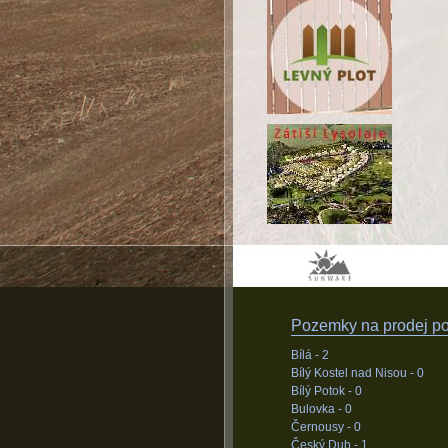
Pozemky na prodej pod
Bílá -
2
Bílý Kostel nad Nisou -
0
Bílý Potok -
0
Bulovka -
0
Černousy -
0
Český Dub -
1