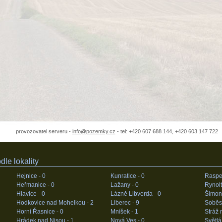
provozovatel serveru -
info@pozemky.cz
- tel: +420 607 688 144, +420 603 147 722
le lokality
Hejnice -
0
Kunratice -
0
Raspe
Heřmanice -
0
Lažany -
0
Rynolt
Hlavice -
0
Lázně Libverda -
0
Šimon
Hodkovice nad Mohelkou -
2
Liberec -
9
Soběs
Horní Řasnice -
0
Mníšek -
1
Stráž 
Hrádek nad Nisou -
1
Nová Ves -
0
Světlá