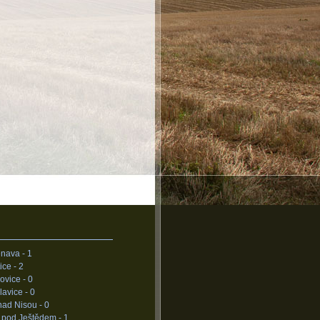
nava -
1
ice -
2
ovice -
0
lavice -
0
nad Nisou -
0
 pod Ještědem -
1