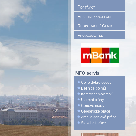
Poptávky
Realitní kanceláře
Registrace / Ceník
Provozovatel
INFO servis
Co je dobré vědět
Definice pojmů
Katastr nemovitostí
Územní plány
Cenové mapy
Geodetické práce
Architektonické práce
Stavební práce