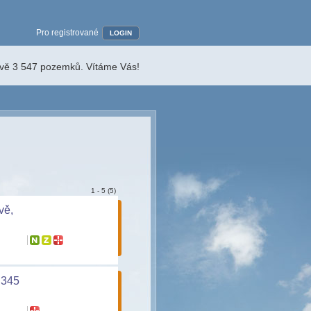
Pro registrované
LOGIN
ávě 3 547 pozemků. Vítáme Vás!
1 - 5 (5)
vě,
 345