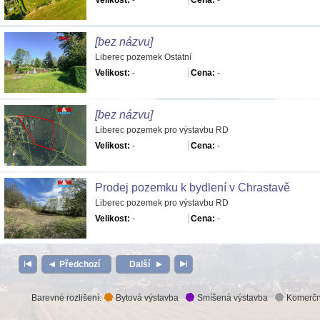
Velikost:
-
Cena:
-
[bez názvu]
Liberec pozemek Ostatní
Velikost:
-
Cena:
-
[bez názvu]
Liberec pozemek pro výstavbu RD
Velikost:
-
Cena:
-
Prodej pozemku k bydlení v Chrastavě
Liberec pozemek pro výstavbu RD
Velikost:
-
Cena:
-
Předchozí
Další
Barevné rozlišení:
Bytová výstavba
Smíšená výstavba
Komerčn