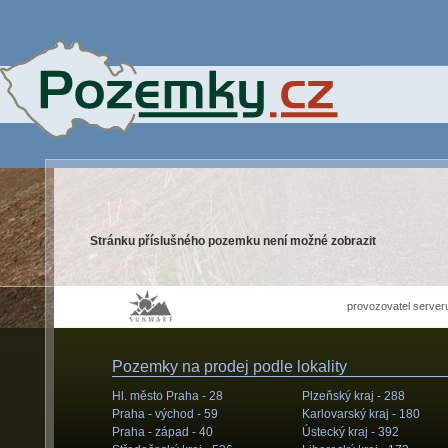
Stránku příslušného pozemku není možné zobrazit
provozovatel server
Pozemky na prodej podle lokality
Hl. město Praha -
28
Plzeňský kraj -
288
Praha - východ -
59
Karlovarský kraj -
180
Praha - západ -
40
Ústecký kraj -
392