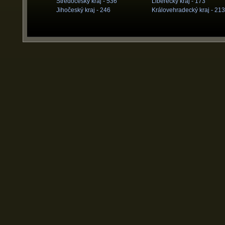
Středočeský kraj -
536
Liberecký kraj -
173
Jihočeský kraj -
246
Královehradecký kraj -
213