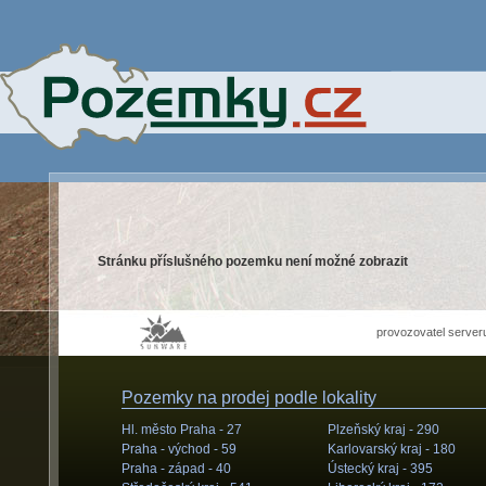
Stránku příslušného pozemku není možné zobrazit
provozovatel server
Pozemky na prodej podle lokality
Hl. město Praha -
27
Plzeňský kraj -
290
Praha - východ -
59
Karlovarský kraj -
180
Praha - západ -
40
Ústecký kraj -
395