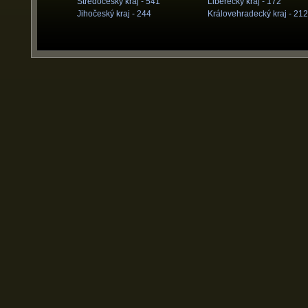
Středočeský kraj -
541
Liberecký kraj -
172
Jihočeský kraj -
244
Královehradecký kraj -
212