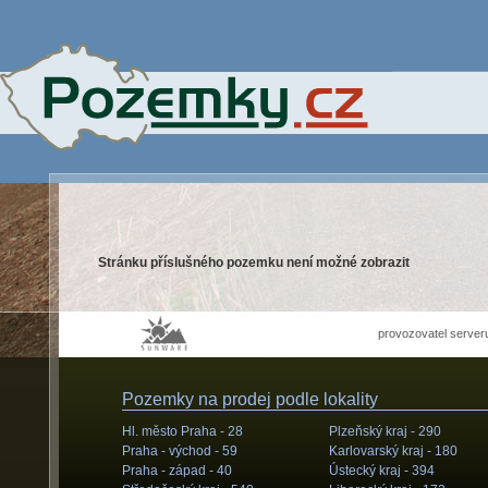
Stránku příslušného pozemku není možné zobrazit
provozovatel server
Pozemky na prodej podle lokality
Hl. město Praha -
28
Plzeňský kraj -
290
Praha - východ -
59
Karlovarský kraj -
180
Praha - západ -
40
Ústecký kraj -
394