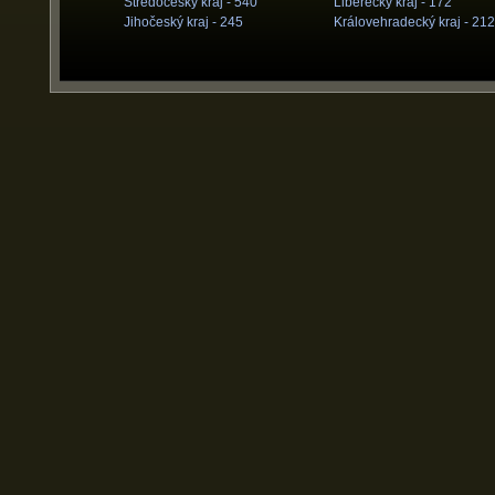
Středočeský kraj -
540
Liberecký kraj -
172
Jihočeský kraj -
245
Královehradecký kraj -
212