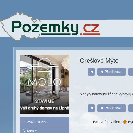
Grešlové Mýto
Předchozí
Nebyly nalezeny žádné vyhovují
Předchozí
Hlavní strana
Barevné rozlišení:
Byt
Novinky