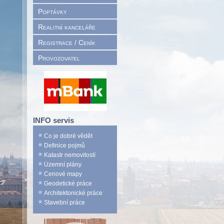
Poptávky
Realitní kanceláře
Registrace / Ceník
Provozovatel
INFO servis
Co je dobré vědět
Definice pojmů
Katastr nemovitostí
Územní plány
Cenové mapy
Geodetické práce
Architektonické práce
Stavební práce