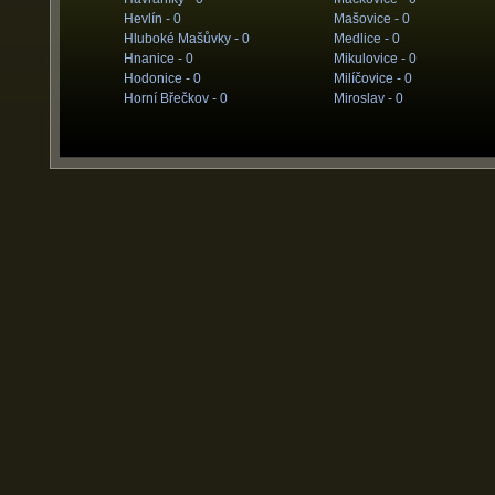
Hevlín -
0
Mašovice -
0
Hluboké Mašůvky -
0
Medlice -
0
Hnanice -
0
Mikulovice -
0
Hodonice -
0
Milíčovice -
0
Horní Břečkov -
0
Miroslav -
0