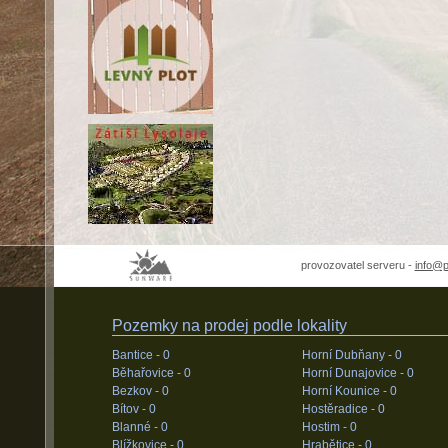
provozovatel serveru -
info@
Pozemky na prodej podle lokality
Bantice -
0
Horní Dubňany -
0
Běhařovice -
0
Horní Dunajovice -
0
Bezkov -
0
Horní Kounice -
0
Bítov -
0
Hostěradice -
0
Blanné -
0
Hostim -
0
Blížkovice -
0
Hrabětice -
0