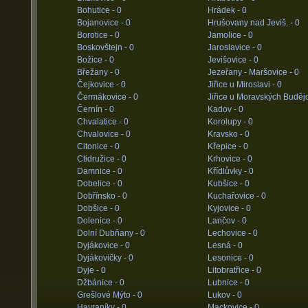
Bohutice -
0
Hrádek -
0
Bojanovice -
0
Hrušovany nad Jeviš. -
0
Borotice -
0
Jamolice -
0
Boskovštejn -
0
Jaroslavice -
0
Božice -
0
Jevišovice -
0
Břežany -
0
Jezeřany - Maršovice -
0
Čejkovice -
0
Jiřice u Miroslavi -
0
Čermákovice -
0
Jiřice u Moravských Budějo
Černín -
0
Kadov -
0
Chvalatice -
0
Korolupy -
0
Chvalovice -
0
Kravsko -
0
Citonice -
0
Křepice -
0
Ctidružice -
0
Krhovice -
0
Damnice -
0
Křídlůvky -
0
Dobelice -
0
Kubšice -
0
Dobřínsko -
0
Kuchařovice -
0
Dobšice -
0
Kyjovice -
0
Dolenice -
0
Lančov -
0
Dolní Dubňany -
0
Lechovice -
0
Dyjákovice -
0
Lesná -
0
Dyjákovičky -
0
Lesonice -
0
Dyje -
0
Litobratřice -
0
Džbánice -
0
Lubnice -
0
Grešlové Mýto -
0
Lukov -
0
Havraníky -
0
Mackovice -
0