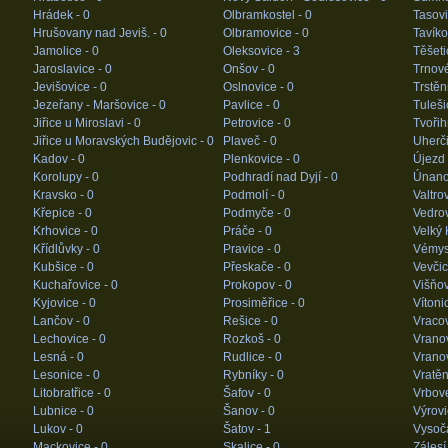
Hrádek -
0
Olbramkostel -
0
Tasovi
Hrušovany nad Jeviš. -
0
Olbramovice -
0
Tavíko
Jamolice -
0
Oleksovice -
3
Těšeti
Jaroslavice -
0
Onšov -
0
Trnové
Jevišovice -
0
Oslnovice -
0
Trstěn
Jezeřany - Maršovice -
0
Pavlice -
0
Tuleši
Jiřice u Miroslavi -
0
Petrovice -
0
Tvořih
Jiřice u Moravských Budějovic -
0
Plaveč -
0
Uherči
Kadov -
0
Plenkovice -
0
Újezd
Korolupy -
0
Podhradí nad Dyjí -
0
Únano
Kravsko -
0
Podmolí -
0
Valtro
Křepice -
0
Podmyče -
0
Vedrov
Krhovice -
0
Práče -
0
Velký 
Křídlůvky -
0
Pravice -
0
Vémys
Kubšice -
0
Přeskače -
0
Vevčic
Kuchařovice -
0
Prokopov -
0
Višňo
Kyjovice -
0
Prosiměřice -
0
Vítoni
Lančov -
0
Rešice -
0
Vracov
Lechovice -
0
Rozkoš -
0
Vranov
Lesná -
0
Rudlice -
0
Vrano
Lesonice -
0
Rybníky -
0
Vratěn
Litobratřice -
0
Šafov -
0
Vrbov
Lubnice -
0
Šanov -
0
Výrovi
Lukov -
0
Šatov -
1
Vysoč
Mackovice -
0
Skalice -
0
Zálesí