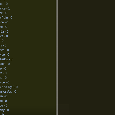
ce -
0
vice -
1
ce -
0
 Pole -
0
ice -
0
ce -
0
ráz -
0
ce -
0
 -
0
v -
0
vice -
0
ice -
0
Karlov -
0
lice -
0
e -
0
vé -
0
ce -
0
ice -
0
 nad Dyjí -
0
vská Ves -
0
ín -
0
ec -
0
ce -
0
any -
0
 -
0