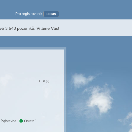
Pro registrované
LOGIN
ávě 3 543 pozemků. Vítáme Vás!
1 - 0 (0)
í výstavba
Ostatní