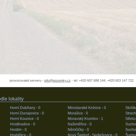
provozovatel serveru -
info@pozemky.cz
- tel: +420 607 688 144, +420 603 147 722
le lokality
Horní Dubňany -
0
Miroslavské Knínice -
0
Stošík
Horní Dunajovice -
0
Morašice -
0
Strach
Horní Kounice -
0
Moravský Krumlov -
1
Střeli
Hostěradice -
0
Našiměřice -
0
Sucho
Hostim -
0
Němčičky -
0
Suchoh
Hrabětice -
0
Nový Šaldorf - Sedlešovice -
0
Šumná