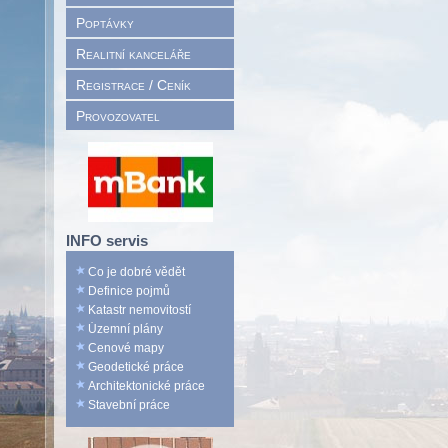
Poptávky
Realitní kanceláře
Registrace / Ceník
Provozovatel
INFO servis
Co je dobré vědět
Definice pojmů
Katastr nemovitostí
Územní plány
Cenové mapy
Geodetické práce
Architektonické práce
Stavební práce