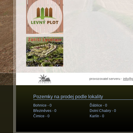
provozovatel serveru -
info@
Pozemky na prodej podle lokality
Bohnice -
0
Ďáblice -
0
Březiněves -
0
Dolní Chabry -
0
Čimice -
0
Karlín -
0