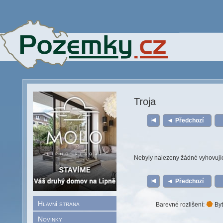
Troja
Předchozí
Nebyly nalezeny žádné vyhovují
Předchozí
Hlavní strana
Barevné rozlišení:
Byt
Novinky